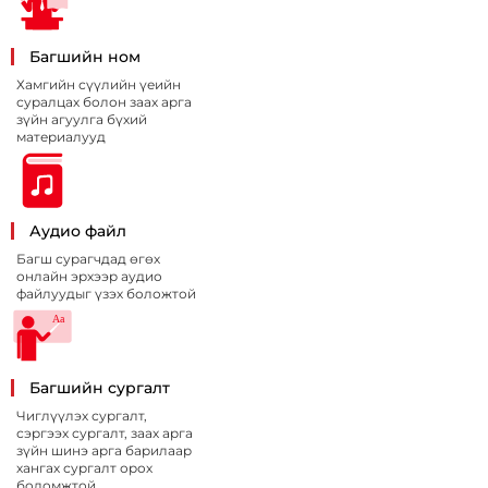
Багшийн ном
Хамгийн сүүлийн үеийн
суралцах болон заах арга
зүйн агуулга бүхий
материалууд
Аудио файл
Багш сурагчдад өгөх
онлайн эрхээр аудио
файлуудыг үзэх боложтой
Багшийн сургалт
Чиглүүлэх сургалт,
сэргээх сургалт, заах арга
зүйн шинэ арга барилаар
хангах сургалт орох
боломжтой