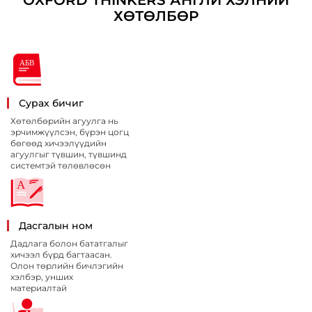
OXFORD THINKERS АНГЛИ ХЭЛНИЙ
ХӨТӨЛБӨР
Сурах бичиг
Хөтөлбөрийн агуулга нь
эрчимжүүлсэн, бүрэн цогц
бөгөөд хичээлүүдийн
агуулгыг түвшин, түвшинд
системтэй төлөвлөсөн
Дасгалын ном
Дадлага болон бататгалыг
хичээл бүрд багтаасан.
Олон төрлийн бичлэгийн
хэлбэр, унших
материалтай