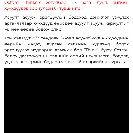
Oxford Thinkers хөтөлбөр нь бага, дунд, ангийн
хүүхдүүдэд зориулсан 6- түвшинтэй
Асуулт асууж, эрэгцүүлэн бодоход дэмжлэг үзүүлэх
аргачлалаар хүүхдүүд өөрсдөө асуулт асууж, хариултыг
нь мөн өөрөө бодож олно.
Том сэдвүүдийг хөндсөн “Чухал асуулт”-ууд нь хүүхдийн
өөрийн мэдэх, дуртай сэдвийн хүрээнд бодох
эргэцүүлэх чадварыг дэмжих бол “Think” буюу Сэтгэн
бодох дасгалууд нь тэднийг өөрийн туршлага, бодолд
үндэслэн өөрийн бодлоо чөлөөтэй илэрхийлж сургана.