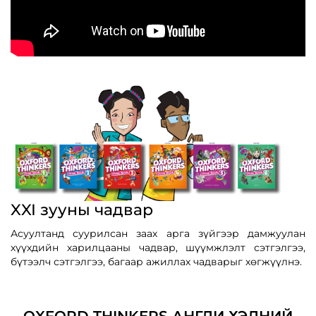
XXI зууны чадвар
Асуултанд суурилсан заах арга зүйгээр дамжуулан
хүүхдийн харилцааны чадвар, шүүмжлэлт сэтгэлгээ,
бүтээлч сэтгэлгээ, багаар ажиллах чадварыг хөгжүүлнэ.