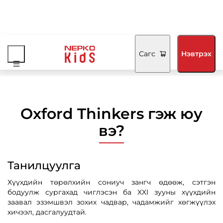
Нүүр
/
Сагс
Нэвтрэх
Oxford Thinkers
Oxford Thinkers гэж юу
вэ?
Танилцуулга
Хүүхдийн төрөлхийн сониуч зангч өдөөж, сэтгэн
бодуулж сургахад чиглэсэн ба XXI зууны хүүхдийн
заавал эзэмшвэл зохих чадвар, чадамжийг хөгжүүлэх
хичээл, дасгалуудтай.