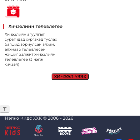
Хичээлийн төлөвлөгөө
Хичээлийн агуулгыг
сурагчдад хүргэхэд туслах
багшид зориулсан алхам,
алхмаар төлөвлөсөн
жишиг ээлжит хичээлийн
төлөвлөгөө (3 нэгж
хичээл)
ХИЧЭЭЛ ҮЗЭХ
Нэпко Кидс ХХК © 2006 -
2026