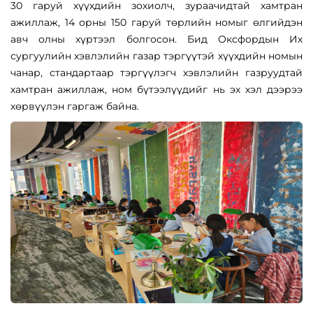
30 гаруй хүүхдийн зохиолч, зураачидтай хамтран
ажиллаж, 14 орны 150 гаруй төрлийн номыг өлгийдэн
авч олны хүртээл болгосон. Бид Оксфордын Их
сургуулийн хэвлэлийн газар тэргүүтэй хүүхдийн номын
чанар, стандартаар тэргүүлэгч хэвлэлийн газруудтай
хамтран ажиллаж, ном бүтээлүүдийг нь эх хэл дээрээ
хөрвүүлэн гаргаж байна.