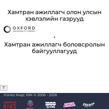
Хамтран ажиллагч олон улсын
хэвлэлийн газрууд
Хамтран ажиллагч боловсролын
байгууллагууд
Нэпко Кидс ХХК © 2006 -
2026