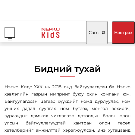
Нүүр
/
Сагс
Нэвтрэх
Бидний тухай
Бидний тухай
Нэпко Кидс ХХК нь 2018 онд байгуулагдсан ба Нэпко
хэвлэлийн газрын импринт буюу охин компани юм.
Байгуулагдсан цагаас хүүхдийг номд дурлуулах, ном
унших дадал суулгах, ном бүтээх, монгол зохиолч,
зураачдыг дэмжих чиглэлээр дотоодын болон олон
улсын байгууллагуудтай хамтран олон төсөл
хөтөлбөрийг амжилттай хэрэгжүүлсэн. Энэ хугацаанд